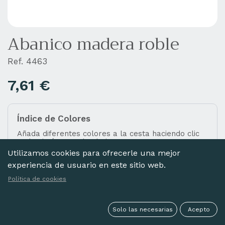
Abanico madera roble
Ref. 4463
7,61
€
Índice de Colores
Añada diferentes colores a la cesta haciendo clic
en las imágenes de abajo.
Utilizamos cookies para ofrecerle una mejor
experiencia de usuario en este sitio web.
Política de cookies
NEGRO
AVELLANA
ROJO
Solo las necesarias
Acepto
Seleccionar todo