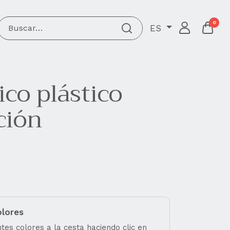
0
ES
co plástico
ción
olores
tes colores a la cesta haciendo clic en