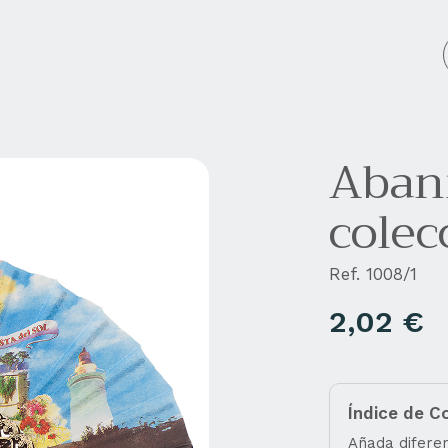
cos personalizados
Empresa
Blog
Contacto
Abani
colec
Ref. 1008/1
2,02
€
Índice de C
Añada diferen