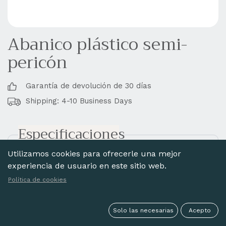
Abanico plástico semi-
pericón
Garantía de devolución de 30 días
Shipping: 4-10 Business Days
Especificaciones
Utilizamos cookies para ofrecerle una mejor
Estilo:
Souvenir
experiencia de usuario en este sitio web.
Material
Plástico
Política de cookies
Acabado:
Con encaje
Varillaje:
Calado
Solo las necesarias
Acepto
Pintado:
Impreso