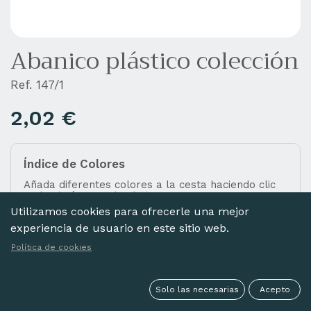
Abanico plástico colección
Ref. 147/1
2,02
€
Índice de Colores
Añada diferentes colores a la cesta haciendo clic
en las imágenes de abajo.
Utilizamos cookies para ofrecerle una mejor
experiencia de usuario en este sitio web.
Política de cookies
NEGRO
BLANCO
MARFIL
Solo las necesarias
Acepto
Seleccionar todo