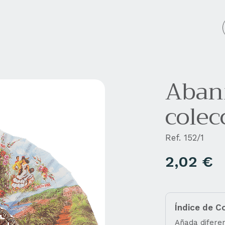
cos personalizados
Empresa
Blog
Contacto
Abani
colec
Ref. 152/1
2,02
€
Índice de C
Añada diferen