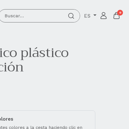
0
ES
co plástico
ción
olores
tes colores a la cesta haciendo clic en