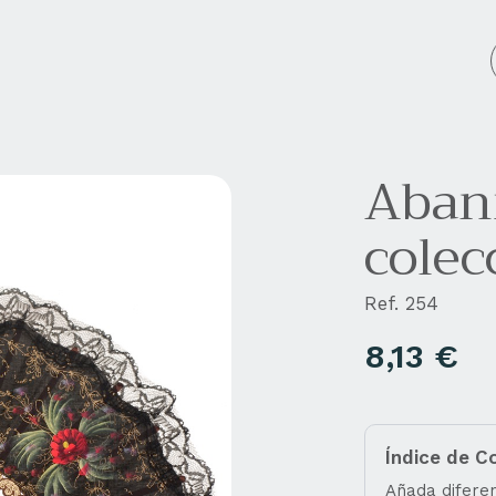
cos personalizados
Empresa
Blog
Contacto
Abani
colec
Ref. 254
8,13
€
Índice de C
Añada diferen