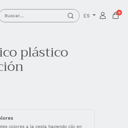
0
ES
co plástico
ción
olores
tes colores a la cesta haciendo clic en