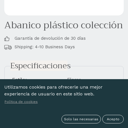
Abanico plástico colección
Garantía de devolución de 30 días
Shipping: 4-10 Business Days
Especificaciones
Estilo:
Flores
Utilizamos cookies para ofrecerle una mejor
Material
Plástico
experiencia de usuario en este sitio web.
Acabado:
Con encaje
Política de cookies
Varillaje:
Calado
Pintado:
Pintado 1 cara
Solo las necesarias
Acepto
Measure (cm.):
23