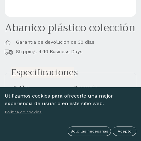
Abanico plástico colección
Garantía de devolución de 30 días
Shipping: 4-10 Business Days
Especificaciones
Estilo:
Souvenir
Utilizamos cookies para ofrecerle una mejor
Material
Plástico
experiencia de usuario en este sitio web.
Acabado:
Sin encaje
Política de cookies
Varillaje:
Calado
Pintado:
Impreso
Solo las necesarias
Acepto
Measure (cm.):
23