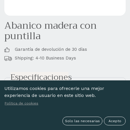
Abanico madera con
puntilla
Garantía de devolución de 30 días
Shipping: 4-10 Business Days
Especificaciones
Utilizamos cookies para ofrecerle una mejor
Estilo:
Colores
experiencia de usuario en este sitio web.
Material
Madera Abedul
Política de cookies
Acabado:
Con encaje
Varillaje:
Liso
Solo las necesarias
Acepto
Pintado:
Sin decorar