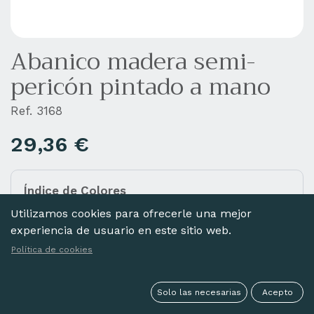
Abanico madera semi-
pericón pintado a mano
Ref. 3168
29,36
€
Índice de Colores
Añada diferentes colores a la cesta haciendo clic
Utilizamos cookies para ofrecerle una mejor
en las imágenes de abajo.
experiencia de usuario en este sitio web.
Política de cookies
Solo las necesarias
Acepto
NEGRO