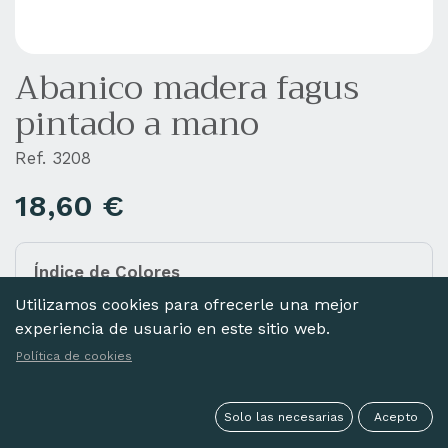
Abanico madera fagus
pintado a mano
Ref. 3208
18,60
€
Índice de Colores
Añada diferentes colores a la cesta haciendo clic
Utilizamos cookies para ofrecerle una mejor
en las imágenes de abajo.
experiencia de usuario en este sitio web.
Política de cookies
Solo las necesarias
Acepto
NATURAL