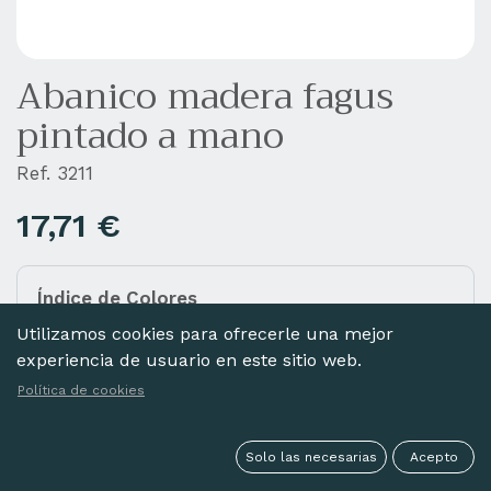
Abanico madera fagus
pintado a mano
Ref. 3211
17,71
€
Índice de Colores
Añada diferentes colores a la cesta haciendo clic
Utilizamos cookies para ofrecerle una mejor
en las imágenes de abajo.
experiencia de usuario en este sitio web.
Política de cookies
Solo las necesarias
Acepto
FUCSIA