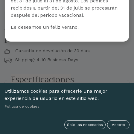
del 31 de julio al 31 de agosto. Los pedidos
recibidos a partir del 31 de julio se procesarán
después del periodo vacacional.
Abanico madera peral
Le deseamos un feliz verano.
pintado a mano
Garantía de devolución de 30 días
Shipping: 4-10 Business Days
Especificaciones
Utilizamos cookies para ofrecerle una mejor
Estilo:
Pintado a mano
experiencia de usuario en este sitio web.
Material
Madera Peral
Política de cookies
Acabado:
Sin encaje
Varillaje:
Liso
Solo las necesarias
Acepto
Pintado:
Pintado 1 cara