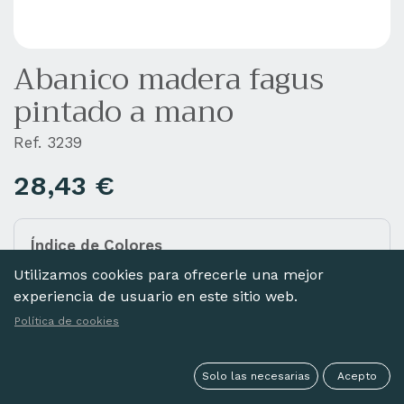
Abanico madera fagus
pintado a mano
Ref. 3239
28,43
€
Índice de Colores
Añada diferentes colores a la cesta haciendo clic
Utilizamos cookies para ofrecerle una mejor
en las imágenes de abajo.
experiencia de usuario en este sitio web.
Política de cookies
Solo las necesarias
Acepto
GRIS