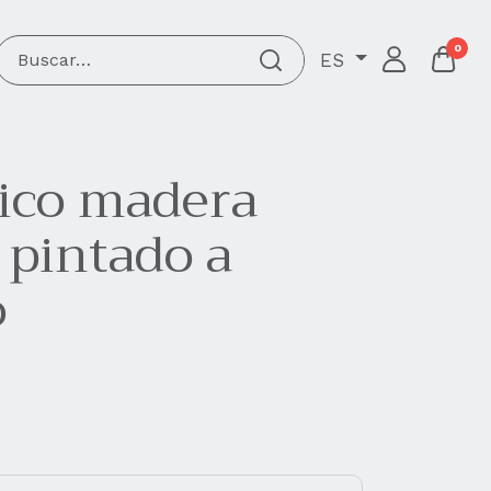
0
ES
ico madera
 pintado a
o