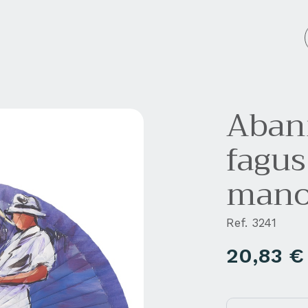
cos personalizados
Empresa
Blog
Contacto
Aban
fagus
man
Ref. 3241
20,83
€