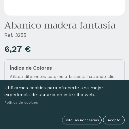
Abanico madera fantasía
Ref. 3255
6,27
€
Índice de Colores
Añada diferentes colores a la cesta haciendo clic
en las imágenes de abajo.
Utilizamos cookies para ofrecerle una mejor
experiencia de usuario en este sitio web.
Política de cookies
TURQUESA
Solo las necesarias
Acepto
Seleccionar todo