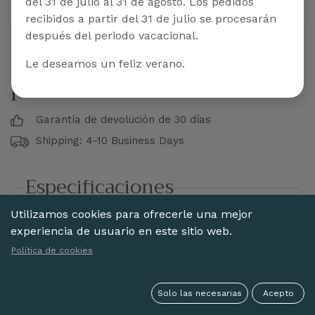
del 31 de julio al 31 de agosto. Los pedidos
recibidos a partir del 31 de julio se procesarán
después del periodo vacacional.
Abanico madera peral
Le deseamos un feliz verano.
pintado a mano
Garantía de devolución de 30 días
Shipping: 4-10 Business Days
Especificaciones
Utilizamos cookies para ofrecerle una mejor
Estilo:
Pintado a mano
experiencia de usuario en este sitio web.
Material
Madera Peral
Política de cookies
Acabado:
Sin encaje
Varillaje:
Liso
Solo las necesarias
Acepto
Pintado:
Pintado 1 cara