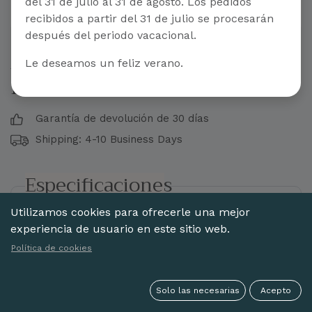
del 31 de julio al 31 de agosto. Los pedidos
recibidos a partir del 31 de julio se procesarán
después del periodo vacacional.
Abanico madera pintado a
Le deseamos un feliz verano.
mano
Garantía de devolución de 30 días
Shipping: 4-10 Business Days
Especificaciones
Utilizamos cookies para ofrecerle una mejor
Estilo:
Pintado a mano
experiencia de usuario en este sitio web.
Material
Madera Abedul
Política de cookies
Acabado:
Con encaje
Varillaje:
Calado
Solo las necesarias
Acepto
Pintado:
Pintado 1 cara