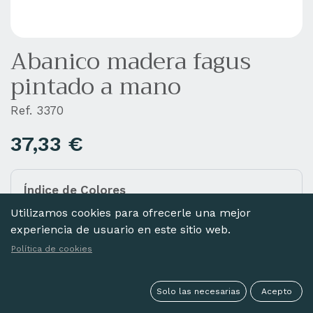
Abanico madera fagus
pintado a mano
Ref. 3370
37,33
€
Índice de Colores
Añada diferentes colores a la cesta haciendo clic
Utilizamos cookies para ofrecerle una mejor
en las imágenes de abajo.
experiencia de usuario en este sitio web.
Política de cookies
Solo las necesarias
Acepto
GRANATE