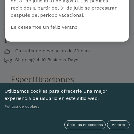
del 31 de julio al 31 de agosto. Los pedidos
recibidos a partir del 31 de julio se procesarán
después del periodo vacacional.
Abanico madera fagus
Le deseamos un feliz verano.
pintado a mano
Garantía de devolución de 30 días
Shipping: 4-10 Business Days
Especificaciones
Utilizamos cookies para ofrecerle una mejor
Estilo:
Pintado a mano
experiencia de usuario en este sitio web.
Material
Madera Fagus
Política de cookies
Acabado:
Sin encaje
Varillaje:
Liso
Solo las necesarias
Acepto
Pintado:
Pintado 1 cara