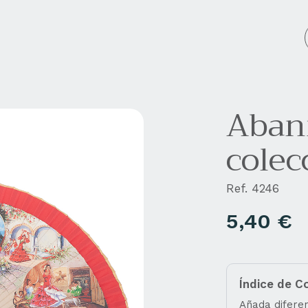
cos personalizados
Empresa
Blog
Contacto
Aban
colec
Ref. 4246
5,40
€
Índice de C
Añada diferen