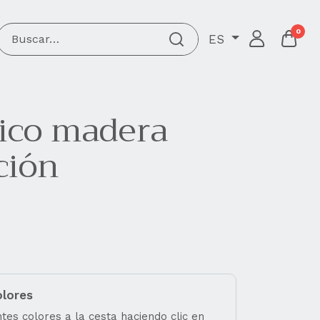
0
ES
ico madera
ción
olores
tes colores a la cesta haciendo clic en