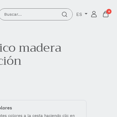
0
ES
ico madera
ción
olores
tes colores a la cesta haciendo clic en