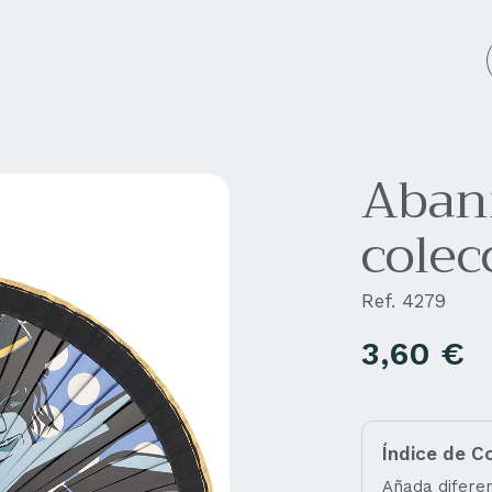
cos personalizados
Empresa
Blog
Contacto
Aban
colec
Ref. 4279
3,60
€
Índice de C
Añada diferen