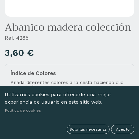
Abanico madera colección
Ref. 4285
3,60
€
Índice de Colores
Añada diferentes colores a la cesta haciendo clic
en las imágenes de abajo.
Utilizamos cookies para ofrecerle una mejor
experiencia de usuario en este sitio web.
Política de cookies
IMPRESIÓN
Solo las necesarias
Acepto
Seleccionar todo