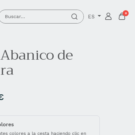
0
ES
 Abanico de
ra
€
olores
tes colores a la cesta haciendo clic en