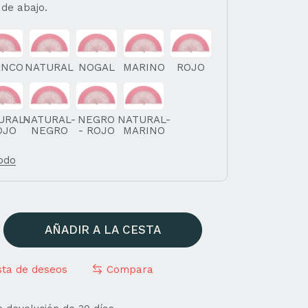
 de abajo.
ANCO
NATURAL
NOGAL
MARINO
ROJO
URAL-
NATURAL-
NEGRO
NATURAL-
OJO
NEGRO
- ROJO
MARINO
todo
AÑADIR A LA CESTA
ista de deseos
Compara