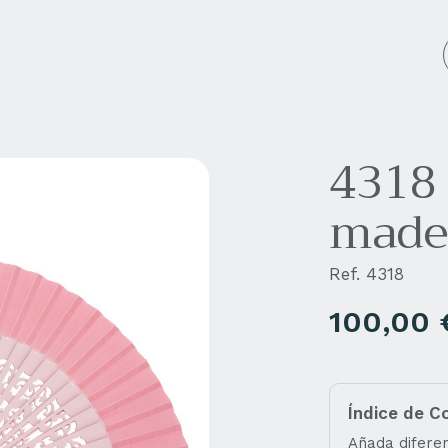
cos personalizados
Empresa
Blog
Contacto
4318
made
Ref. 4318
100,00
Índice de C
Añada diferen