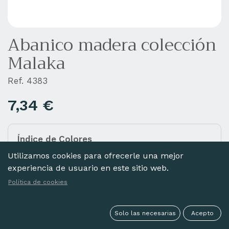
Abanico madera colección
Malaka
Ref. 4383
7,34
€
Índice de Colores
Añada diferentes colores a la cesta haciendo clic
Utilizamos cookies para ofrecerle una mejor
en las imágenes de abajo.
experiencia de usuario en este sitio web.
Política de cookies
Solo las necesarias
Acepto
NEGRO