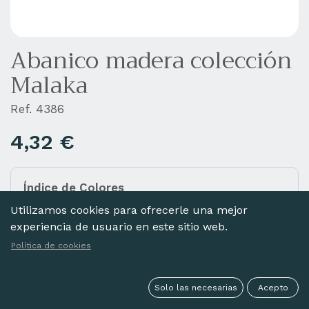
Abanico madera colección
Malaka
Ref. 4386
4,32
€
Índice de Colores
Añada diferentes colores a la cesta haciendo clic
Utilizamos cookies para ofrecerle una mejor
en las imágenes de abajo.
experiencia de usuario en este sitio web.
Política de cookies
Solo las necesarias
Acepto
NEGRO