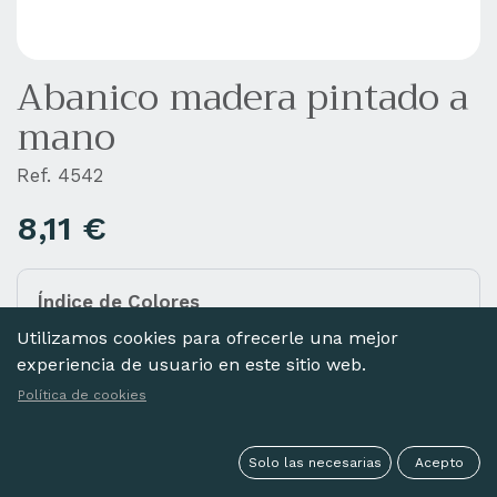
Abanico madera pintado a
mano
Ref. 4542
8,11
€
Índice de Colores
Añada diferentes colores a la cesta haciendo clic
Utilizamos cookies para ofrecerle una mejor
en las imágenes de abajo.
experiencia de usuario en este sitio web.
Política de cookies
Solo las necesarias
Acepto
NEGRO