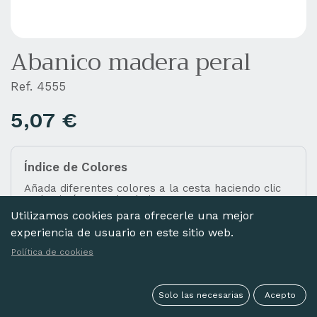
Abanico madera peral
Ref. 4555
5,07
€
Índice de Colores
Añada diferentes colores a la cesta haciendo clic
en las imágenes de abajo.
Utilizamos cookies para ofrecerle una mejor
experiencia de usuario en este sitio web.
Política de cookies
SURTIDOS
Solo las necesarias
Acepto
Seleccionar todo