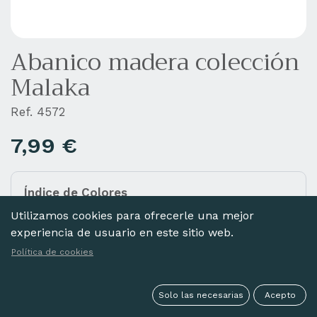
Abanico madera colección
Malaka
Ref. 4572
7,99
€
Índice de Colores
Añada diferentes colores a la cesta haciendo clic
Utilizamos cookies para ofrecerle una mejor
en las imágenes de abajo.
experiencia de usuario en este sitio web.
Política de cookies
Solo las necesarias
Acepto
NEGRO