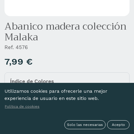
Abanico madera colección
Malaka
Ref. 4576
7,99
€
Índice de Colores
Añada diferentes colores a la cesta haciendo clic
Utilizamos cookies para ofrecerle una mejor
en las imágenes de abajo.
experiencia de usuario en este sitio web.
Política de cookies
Solo las necesarias
Acepto
ROSA