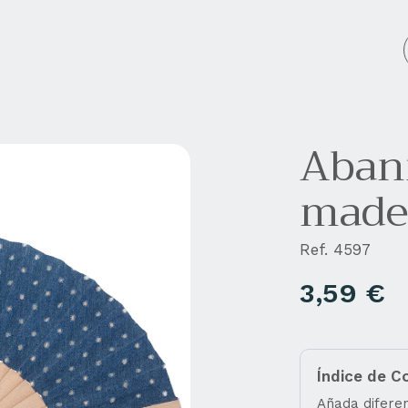
cos personalizados
Empresa
Blog
Contacto
Aban
mader
Ref. 4597
3,59
€
Índice de C
Añada diferen