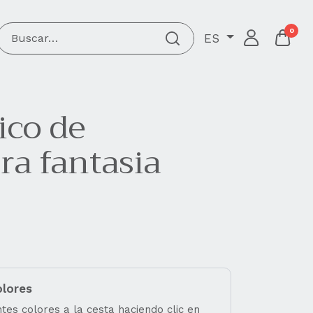
0
ES
ico de
a fantasia
olores
tes colores a la cesta haciendo clic en