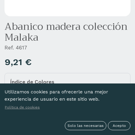
Abanico madera colección
Malaka
Ref. 4617
9,21
€
Índice de Colores
Añada diferentes colores a la cesta haciendo clic
Utilizamos cookies para ofrecerle una mejor
en las imágenes de abajo.
experiencia de usuario en este sitio web.
Política de cookies
Solo las necesarias
Acepto
MARINO