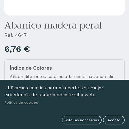
Abanico madera peral
Ref. 4647
6,76
€
Índice de Colores
Añada diferentes colores a la cesta haciendo clic
en las imágenes de abajo.
Utilizamos cookies para ofrecerle una mejor
experiencia de usuario en este sitio web.
Política de cookies
ROJO
Solo las necesarias
Acepto
Seleccionar todo