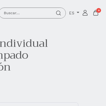
0
ES
individual
mpado
ón