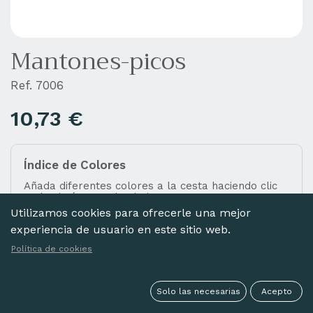
Mantones-picos
Ref. 7006
10,73
€
Índice de Colores
Añada diferentes colores a la cesta haciendo clic
en las imágenes de abajo.
Utilizamos cookies para ofrecerle una mejor
experiencia de usuario en este sitio web.
Política de cookies
MARFIL
Solo las necesarias
Acepto
Seleccionar todo