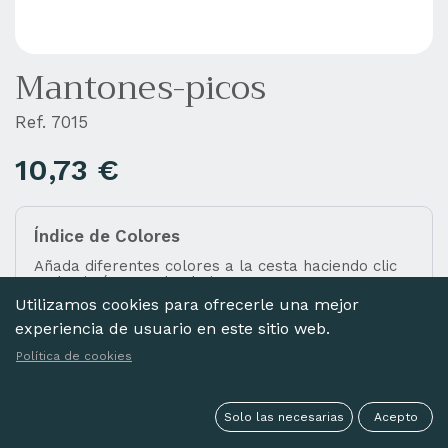
Mantones-picos
Ref. 7015
10,73
€
Índice de Colores
Añada diferentes colores a la cesta haciendo clic
en las imágenes de abajo.
Utilizamos cookies para ofrecerle una mejor
experiencia de usuario en este sitio web.
Política de cookies
NEGRO
Solo las necesarias
Acepto
Seleccionar todo