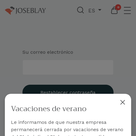
0
ES
Su correo electrónico
Restablecer contraseña
Vacaciones de verano
Volver a inicio de sesión
- o -
Le informamos de que nuestra empresa
Acceder con Google
permanecerá cerrada por vacaciones de verano