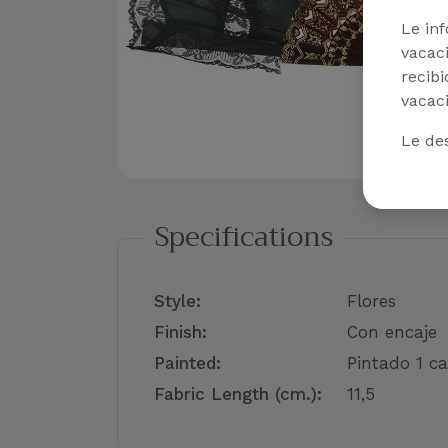
Le in
vacaci
recibi
vacaci
Le de
Specifications
Style:
Flores
Finish:
Con encaje
Painted:
Pintado 1 c
Fabric Length (cm.):
11,5