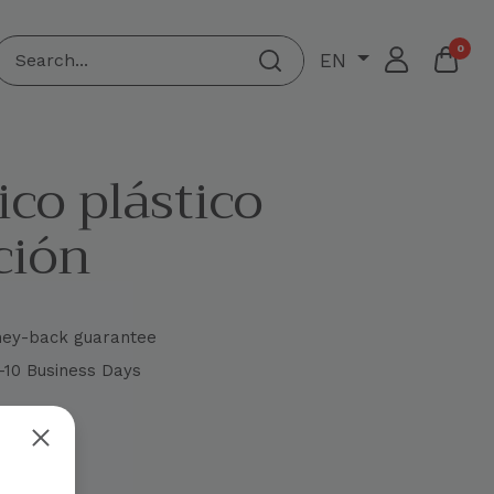
0
EN
co plástico
ción
ney-back guarantee
4-10 Business Days