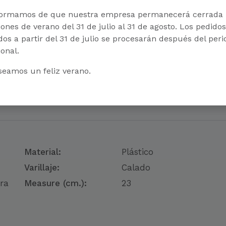
formamos de que nuestra empresa permanecerá cerrada 
ones de verano del 31 de julio al 31 de agosto. Los pedidos
dos a partir del 31 de julio se procesarán después del per
onal.
seamos un feliz verano.
Material:
Plástico
Varillaje:
Calado
ara
Measure (cm.):
23