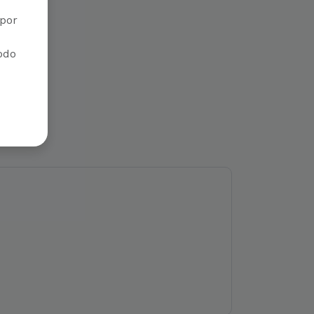
por
iodo