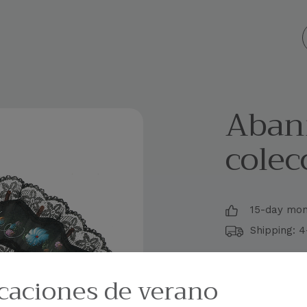
 personalizados
Empresa
Blog
Contacto
Abani
colec
15-day mo
Shipping: 
caciones de verano