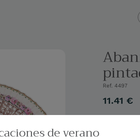
 personalizados
Empresa
Blog
Contacto
Aban
pint
Ref. 4497
11.41
€
caciones de verano
Color
Add different