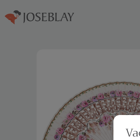
Home
Abanicos
Va