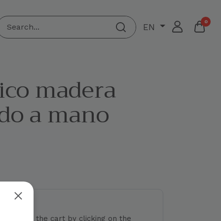
0
EN
ico madera
ado a mano
 colors to the cart by clicking on the