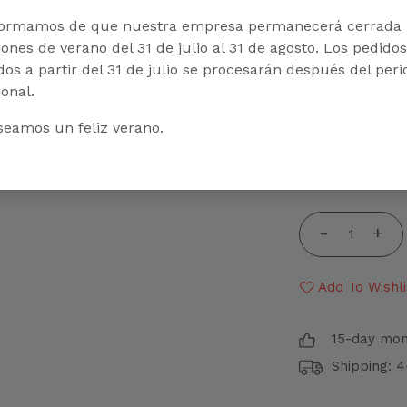
images below
formamos de que nuestra empresa permanecerá cerrada 
ones de verano del 31 de julio al 31 de agosto. Los pedidos
dos a partir del 31 de julio se procesarán después del per
NATURAL
NAT
onal.
R
seamos un feliz verano.
Select All
Add To Wishli
15-day mo
Shipping: 