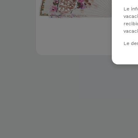
Le in
vacaci
recibi
vacaci
Le de