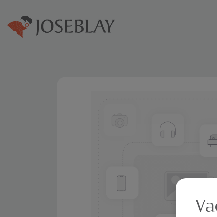
Home
Abanicos
Va