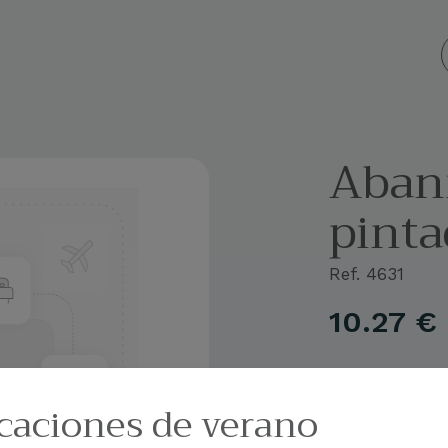
 personalizados
Empresa
Blog
Contacto
Aban
pint
Ref. 4631
10.27
€
caciones de verano
Color
Add different