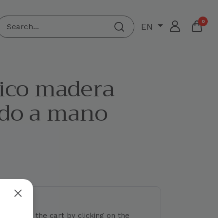
0
EN
ico madera
ado a mano
 colors to the cart by clicking on the