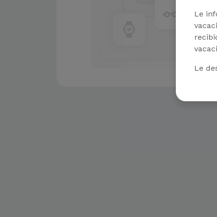
Le in
vacaci
recibi
vacaci
Le de