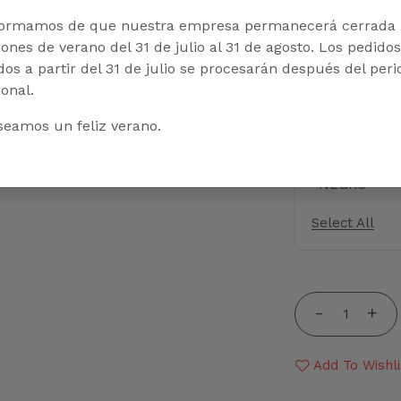
images below
formamos de que nuestra empresa permanecerá cerrada 
ones de verano del 31 de julio al 31 de agosto. Los pedidos
dos a partir del 31 de julio se procesarán después del per
NEGRO
BL
onal.
seamos un feliz verano.
NATURAL-
NEGRO
Select All
Add To Wishli