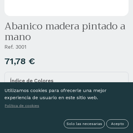
Abanico madera pintado a
mano
Ref. 3001
71,78
€
Índice de Colores
Añada diferentes colores a la cesta haciendo clic
Utilizamos cookies para ofrecerle una mejor
en las imágenes de abajo.
experiencia de usuario en este sitio web.
Política de cookies
Solo las necesarias
Acepto
NATURAL